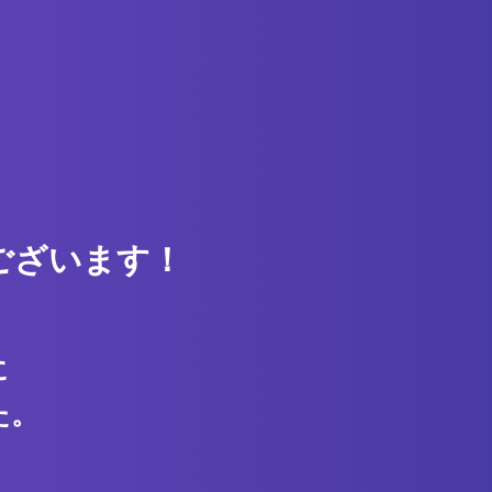
ございます！
に
た。