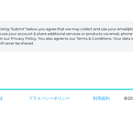
icking "Submit" below you agree that we may collect and use your email/
scuss your account & share additional services or products via email, phone 
 in our Privacy Policy, You also agree to our Terms & Conditions. Your data 
ill never be shared.
法
プライバシーポリシー
利用規約
©
20