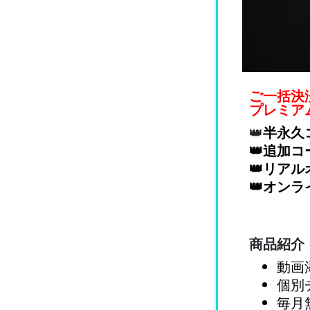
ご一括決
プレミア
👑
半永久
👑追加
👑リア
👑オン
商品紹介
動画
個別
毎月