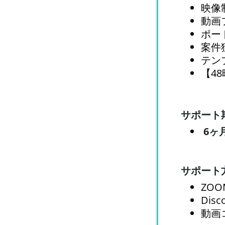
映像
動画
ポー
案件
テン
【4
サポート
6ヶ
サポート
ZO
Dis
動画