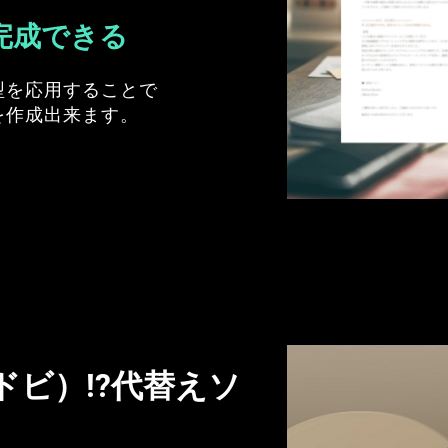
完成できる
型を応用することで
を作成出来ます。
アドビ）!?代替えソ