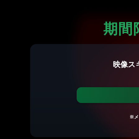
期間
映像ス
※メ