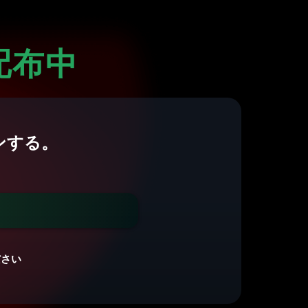
配布中
ンする。
ださい